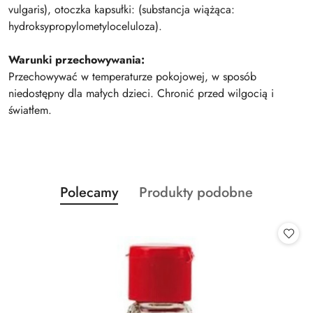
vulgaris), otoczka kapsułki: (substancja wiążąca:
hydroksypropylometyloceluloza).
Warunki przechowywania:
Przechowywać w temperaturze pokojowej, w sposób
niedostępny dla małych dzieci. Chronić przed wilgocią i
światłem.
Produkty
Produkty
Polecamy
Produkty podobne
Pomiń karuzelę produktów
o
o
statusie:
statusie: