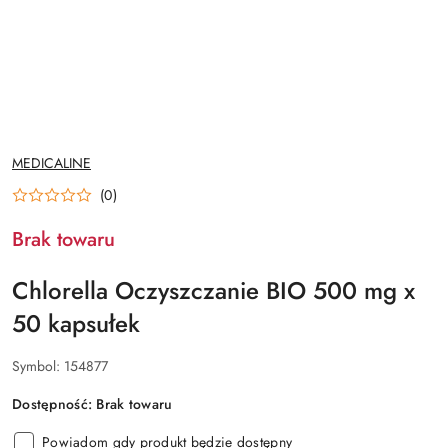
NAZWA
MEDICALINE
PRODUCENTA:
(0)
Brak towaru
Chlorella Oczyszczanie BIO 500 mg x
50 kapsułek
Symbol:
154877
Dostępność:
Brak towaru
Powiadom gdy produkt będzie dostępny