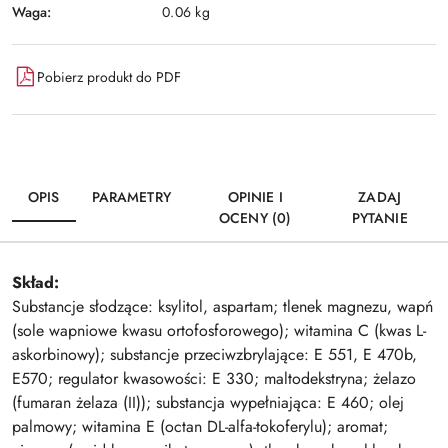
Waga:
0.06 kg
Pobierz produkt do PDF
OPIS
PARAMETRY
OPINIE I
ZADAJ
OCENY (0)
PYTANIE
Skład:
Substancje słodzące: ksylitol, aspartam; tlenek magnezu, wapń
(sole wapniowe kwasu ortofosforowego); witamina C (kwas L-
askorbinowy); substancje przeciwzbrylające: E 551, E 470b,
E570; regulator kwasowości: E 330; maltodekstryna; żelazo
(fumaran żelaza (II)); substancja wypełniająca: E 460; olej
palmowy; witamina E (octan DL-alfa-tokoferylu); aromat;