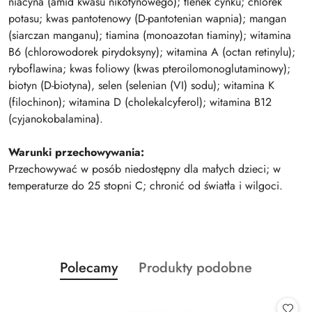
niacyna (amid kwasu nikotynowego); tlenek cynku; chlorek
potasu; kwas pantotenowy (D-pantotenian wapnia); mangan
(siarczan manganu); tiamina (monoazotan tiaminy); witamina
B6 (chlorowodorek pirydoksyny); witamina A (octan retinylu);
ryboflawina; kwas foliowy (kwas pteroilomonoglutaminowy);
biotyn (D-biotyna), selen (selenian (VI) sodu); witamina K
(filochinon); witamina D (cholekalcyferol); witamina B12
(cyjanokobalamina).
Warunki przechowywania:
Przechowywać w posób niedostępny dla małych dzieci; w
temperaturze do 25 stopni C; chronić od światła i wilgoci.
Produkty
Produkty
Polecamy
Produkty podobne
Pomiń karuzelę produktów
o
o
statusie:
statusie: