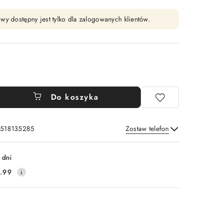
wy dostępny jest tylko dla zalogowanych klientów.
Do koszyka
: 518135285
Zostaw telefon
Wyślij
 dni
.99