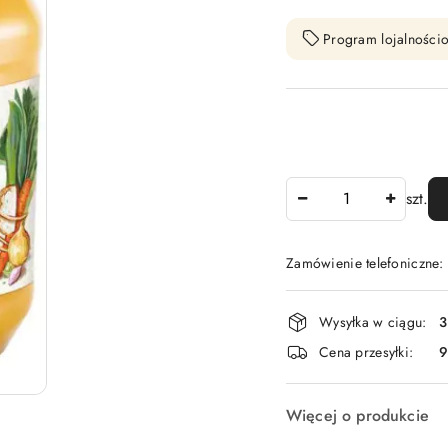
Program lojalnościo
Ilość
szt.
Zamówienie telefoniczne
Dostępność
Wysyłka w ciągu:
3
i
Cena przesyłki:
9
dostawa
Więcej o produkcie