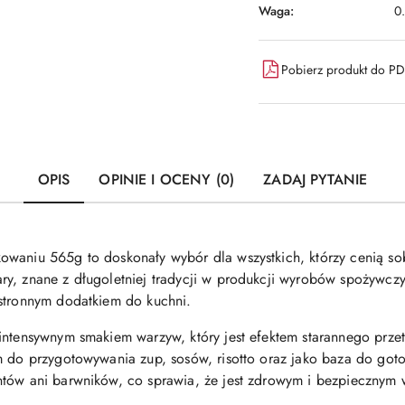
Waga:
0
Pobierz produkt do P
OPIS
OPINIE I OCENY (0)
ZADAJ PYTANIE
owaniu 565g to doskonały wybór dla wszystkich, którzy cenią so
ry, znane z długoletniej tradycji w produkcji wyrobów spożywcz
hstronnym dodatkiem do kuchni.
 intensywnym smakiem warzyw, który jest efektem starannego prz
m do przygotowywania zup, sosów, risotto oraz jako baza do goto
tów ani barwników, co sprawia, że jest zdrowym i bezpiecznym 