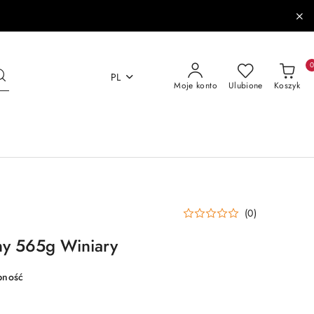
PL
Moje konto
Ulubione
Koszyk
(0)
ny 565g Winiary
pność