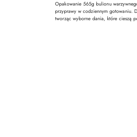
Opakowanie 565g bulionu warzywnego Wi
przyprawy w codziennym gotowaniu. D
tworząc wyborne dania, które cieszą p
Pomiń karuzelę produktów