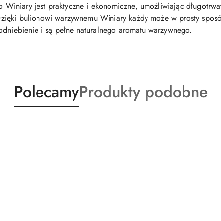
niary jest praktyczne i ekonomiczne, umożliwiając długotrwałe 
zięki bulionowi warzywnemu Winiary każdy może w prosty spos
odniebienie i są pełne naturalnego aromatu warzywnego.
Produkty
Produkty
Polecamy
Produkty podobne
o
o
statusie:
statusie: