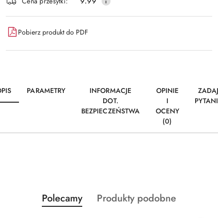
Wyślij
Cena przesyłki:
9.99
dostawa
Pobierz produkt do PDF
PIS
PARAMETRY
INFORMACJE
OPINIE
ZADA
DOT.
I
PYTAN
BEZPIECZEŃSTWA
OCENY
(0)
Produkty
Produkty
Polecamy
Produkty podobne
Pomiń karuzelę produktów
o
o