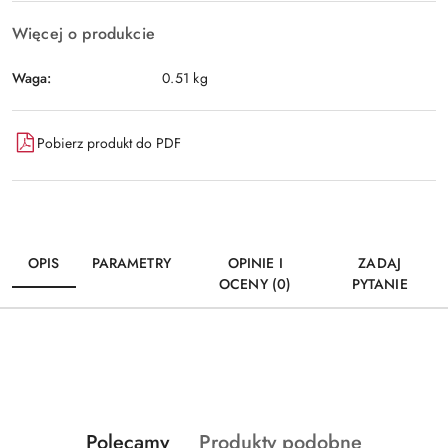
Więcej o produkcie
Waga:
0.51 kg
Pobierz produkt do PDF
OPIS
PARAMETRY
OPINIE I
ZADAJ
OCENY (0)
PYTANIE
Produkty
Produkty
Polecamy
Produkty podobne