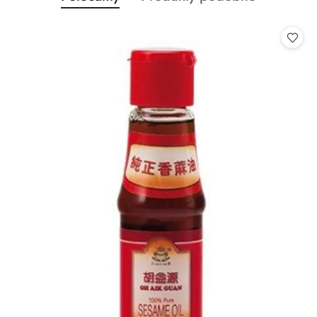
Pomiń karuzelę produktów
o
o
statusie:
statusie: