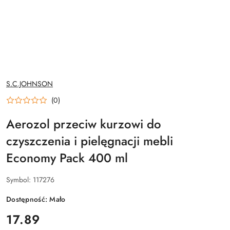
NAZWA
S.C.JOHNSON
PRODUCENTA:
(0)
Aerozol przeciw kurzowi do
czyszczenia i pielęgnacji mebli
Economy Pack 400 ml
Symbol:
117276
Dostępność:
Mało
cena:
17.89